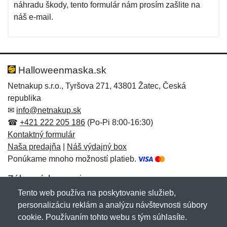
náhradu škody, tento formulár nám prosím zašlite na
náš e-mail.
Halloweenmaska.sk
Netnakup s.r.o., Tyršova 271, 43801 Žatec, Česká
republika
✉
info@netnakup.sk
☎
+421 222 205 186
(Po-Pi 8:00-16:30)
Kontaktný formulár
Naša predajňa
|
Náš výdajný box
Ponúkame mnoho možností platieb.
Zákaznícky servis
Tento web používa na poskytovanie služieb,
Novinky emailom
personalizáciu reklám a analýzu návštevnosti súbory
cookie. Používaním tohto webu s tým súhlasíte.