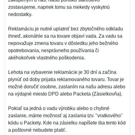
zostavujeme, napriek tomu sa niekedy vyskytnú
nedostatky.
Reklamáciu je nutné uplatniť bez zbytočného odkladu
ihneď, akonáhle sa na tovare objaví vada. Za vadu sa
nepovažuje zmena tovaru v dôsledku jeho bežného
opotrebovania, nesprávneho používania či
akéhokoľvek vlastného poškodenia.
Lehota na vybavenie reklamácie je 30 dní a začína
plynúť od doby prijatia reklamovaného tovaru. Tovar je
možné doručiť osobne, zaslaním na našu adresu alebo
na výdajné miesto DPD alebo Packeta (Zásielkovňa).
Pokiaľ sa jedná o vadu výrobku alebo o chybné
zaslanie, máme možnosť aj zaslania tzv. "vratkového"
kódu u Packety. Kde na zásielku napíšete iba tento kód
a poštovné nebudete platiť.