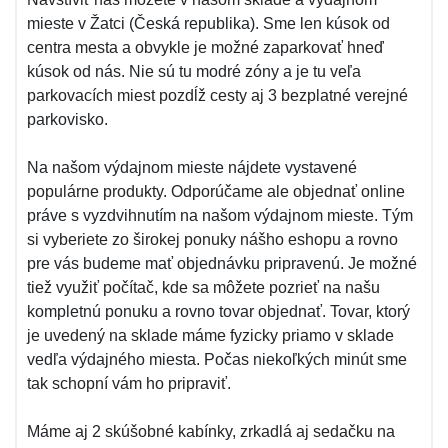
mieste v Žatci (Česká republika). Sme len kúsok od
centra mesta a obvykle je možné zaparkovať hneď
kúsok od nás. Nie sú tu modré zóny a je tu veľa
parkovacích miest pozdĺž cesty aj 3 bezplatné verejné
parkovisko.
Na našom výdajnom mieste nájdete vystavené
populárne produkty. Odporúčame ale objednať online
práve s vyzdvihnutím na našom výdajnom mieste. Tým
si vyberiete zo širokej ponuky nášho eshopu a rovno
pre vás budeme mať objednávku pripravenú. Je možné
tiež využiť počítač, kde sa môžete pozrieť na našu
kompletnú ponuku a rovno tovar objednať. Tovar, ktorý
je uvedený na sklade máme fyzicky priamo v sklade
vedľa výdajného miesta. Počas niekoľkých minút sme
tak schopní vám ho pripraviť.
Máme aj 2 skúšobné kabínky, zrkadlá aj sedačku na