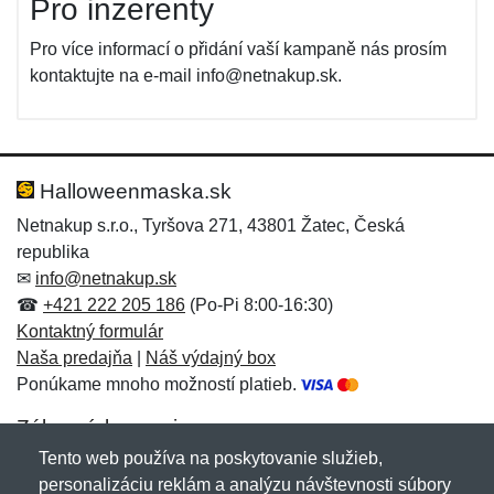
Pro inzerenty
Pro více informací o přidání vaší kampaně nás prosím
kontaktujte na e-mail info@netnakup.sk.
Halloweenmaska.sk
Netnakup s.r.o., Tyršova 271, 43801 Žatec, Česká
republika
✉
info@netnakup.sk
☎
+421 222 205 186
(Po-Pi 8:00-16:30)
Kontaktný formulár
Naša predajňa
|
Náš výdajný box
Ponúkame mnoho možností platieb.
Zákaznícky servis
Tento web používa na poskytovanie služieb,
Novinky emailom
personalizáciu reklám a analýzu návštevnosti súbory