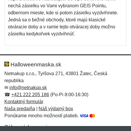
nechá zásielku vo Vami vybranom GEIS Pointu,
odbernom mieste, kde si potom zásielku vyzdvihnete.
Jedná sa o bežné obchody, ktoré majú klasické
otváracie doby a v ramie tejto otváracej doby možno
zásielku kedykoľvek vyzdvihnúť.
Halloweenmaska.sk
Netnakup s.r.o., Tyršova 271, 43801 Žatec, Česká
republika
✉
info@netnakup.sk
☎
+421 222 205 186
(Po-Pi 8:00-16:30)
Kontaktný formulár
Naša predajňa
|
Náš výdajný box
Ponúkame mnoho možností platieb.
Zákaznícky servis