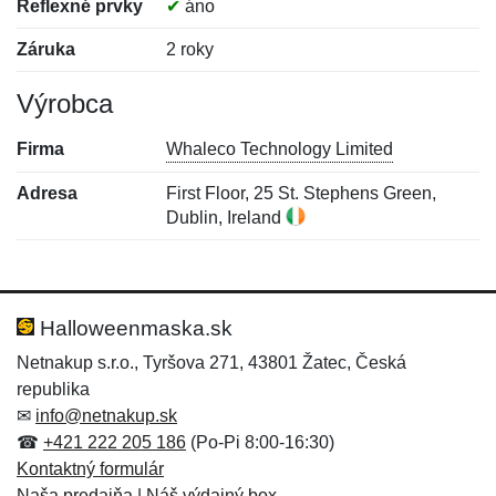
Reflexné prvky
✔
áno
Záruka
2 roky
Výrobca
Firma
Whaleco Technology Limited
Adresa
First Floor, 25 St. Stephens Green,
Dublin, Ireland
Nová recenzia
Nová otázka
Hodnotenie:
Meno:
*
*
Halloweenmaska.sk
Netnakup s.r.o., Tyršova 271, 43801 Žatec, Česká
republika
Meno:
E-mail:
*
*
✉
info@netnakup.sk
☎
+421 222 205 186
(Po-Pi 8:00-16:30)
Kontaktný formulár
Naša predajňa
|
Náš výdajný box