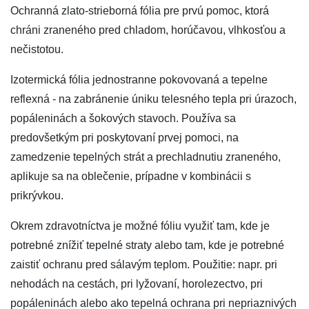
Ochranná zlato-strieborná fólia pre prvú pomoc, ktorá
chráni zraneného pred chladom, horúčavou, vlhkosťou a
nečistotou.
Izotermická fólia jednostranne pokovovaná a tepelne
reflexná - na zabránenie úniku telesného tepla pri úrazoch,
popáleninách a šokových stavoch. Používa sa
predovšetkým pri poskytovaní prvej pomoci, na
zamedzenie tepelných strát a prechladnutiu zraneného,
aplikuje sa na oblečenie, prípadne v kombinácii s
prikrývkou.
Okrem zdravotníctva je možné fóliu využiť tam, kde je
potrebné znížiť tepelné straty alebo tam, kde je potrebné
zaistiť ochranu pred sálavým teplom. Použitie: napr. pri
nehodách na cestách, pri lyžovaní, horolezectvo, pri
popáleninách alebo ako tepelná ochrana pri nepriaznivých