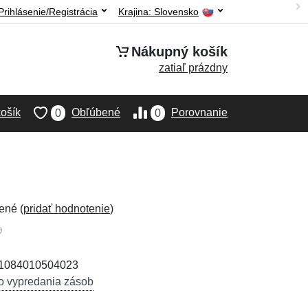
Prihlásenie/Registrácia
Krajina:
Slovensko
Nákupný košík
zatiaľ prázdny
ošík
Obľúbené
Porovnanie
0
0
ené (
pridať hodnotenie
)
 1084010504023
o vypredania zásob