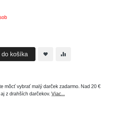
sob
ť do košíka
e môcť vybrať malý darček zadarmo. Nad 20 €
 aj z drahších darčekov.
Viac...