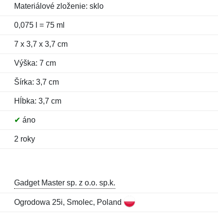
Materiálové zloženie: sklo
0,075 l = 75 ml
7 x 3,7 x 3,7 cm
Výška: 7 cm
Šírka: 3,7 cm
Hĺbka: 3,7 cm
✔
áno
2 roky
Gadget Master sp. z o.o. sp.k.
Ogrodowa 25i, Smolec, Poland