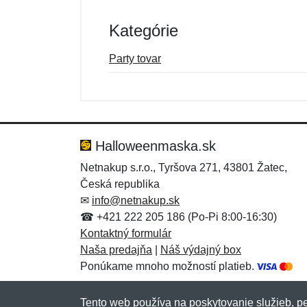
Kategórie
Party tovar
Nová recenzia
Nová otázka
Hodnotenie:
Meno:
*
*
Halloweenmaska.sk
Netnakup s.r.o., Tyršova 271, 43801 Žatec,
Česká republika
Správa
Správa
*
*
✉
info@netnakup.sk
☎ +421 222 205 186 (Po-Pi 8:00-16:30)
Kontaktný formulár
Naša predajňa
|
Náš výdajný box
Ponúkame mnoho možností platieb.
Tento web používa na poskytovanie služieb, pe