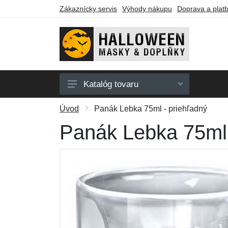
Zákaznícky servis
Výhody nákupu
Doprava a plat
Katalóg tovaru
Pánske masky
Úvod
Panák Lebka 75ml - priehľadný
Dámske masky
Panák Lebka 75ml 
Party tovar
Farby na tvár
Darčekové poukazy
Výpredaj