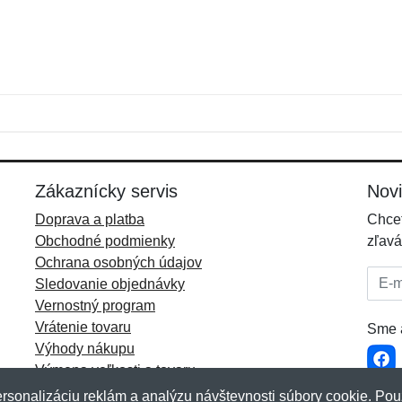
Meno:
E-mail:
*
*
E-mail:
*
Zákaznícky servis
Nov
Doprava a platba
Chcet
Obchodné podmienky
zľavá
Ochrana osobných údajov
E-mai
Sledovanie objednávky
Vernostný program
Vrátenie tovaru
Sme a
Výhody nákupu
Výmena veľkosti a tovaru
Viac informácií...
rsonalizáciu reklám a analýzu návštevnosti súbory cookie. Pou