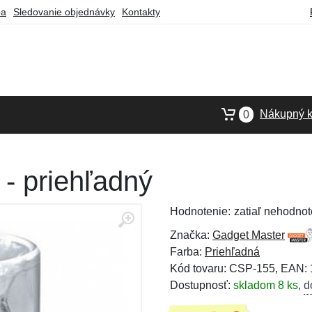
ba
Sledovanie objednávky
Kontakty
Nákupný k
0
- priehľadný
Hodnotenie:
zatiaľ nehodnot
Značka:
Gadget Master
Farba:
Priehľadná
Kód tovaru: CSP-155, EAN:
Dostupnosť:
skladom 8 ks
,
d