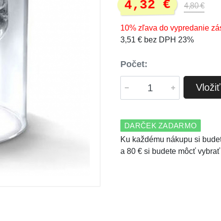
4,32 €
4,80 €
10% zľava do vypredanie zá
3,51 € bez DPH 23%
Počet:
Vloži
DARČEK ZADARMO
Ku každému nákupu si budet
a 80 € si budete môcť vybrať