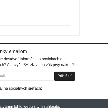
inky emailom
e dostávať informácie o novinkách a
ch? A navyše 3% zľavu na váš prvý nákup?
l:
Prihlásiť
j na sociálnych sieťach:
žívaním tohto webu s tým súhlasíte.