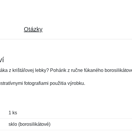
Otázky
ví
áka z krištáľovej lebky? Pohárik z ručne fúkaného borosilikátov
tratívnymi fotografiami použitia výrobku.
1 ks
sklo (borosilikátové)