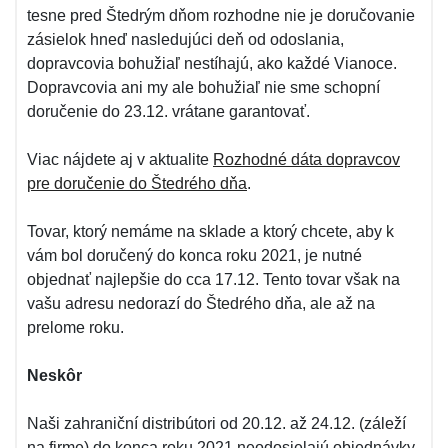
tesne pred Štedrým dňom rozhodne nie je doručovanie
zásielok hneď nasledujúci deň od odoslania,
dopravcovia bohužiaľ nestíhajú, ako každé Vianoce.
Dopravcovia ani my ale bohužiaľ nie sme schopní
doručenie do 23.12. vrátane garantovať.
Viac nájdete aj v aktualite
Rozhodné dáta dopravcov
pre doručenie do Štedrého dňa
.
Tovar, ktorý nemáme na sklade a ktorý chcete, aby k
vám bol doručený do konca roku 2021, je nutné
objednať najlepšie do cca 17.12. Tento tovar však na
vašu adresu nedorazí do Štedrého dňa, ale až na
prelome roku.
Neskôr
Naši zahraniční distribútori od 20.12. až 24.12. (záleží
na firme) do konca roku 2021 neodosielajú objednávky,