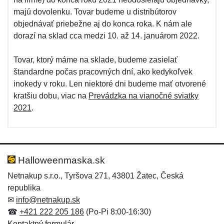
majú dovolenku. Tovar budeme u distribútorov
objednávať priebežne aj do konca roka. K nám ale
dorazí na sklad cca medzi 10. až 14. januárom 2022.
Tovar, ktorý máme na sklade, budeme zasielať
štandardne počas pracovných dní, ako kedykoľvek
inokedy v roku. Len niektoré dni budeme mať otvorené
kratšiu dobu, viac na
Prevádzka na vianočné sviatky
2021
.
Halloweenmaska.sk
Netnakup s.r.o., Tyršova 271, 43801 Žatec, Česká
republika
✉
info@netnakup.sk
☎
+421 222 205 186
(Po-Pi 8:00-16:30)
Kontaktný formulár