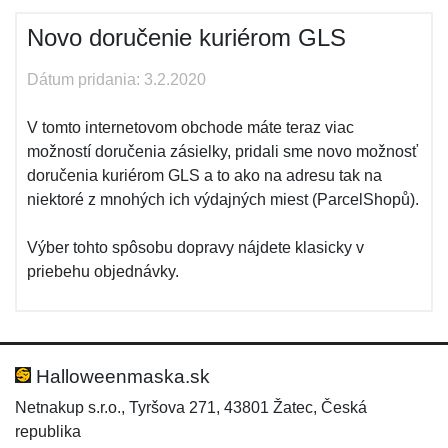
Novo doručenie kuriérom GLS
Dátum pridania: 3.2.2020
V tomto internetovom obchode máte teraz viac
možností doručenia zásielky, pridali sme novo možnosť
doručenia kuriérom GLS a to ako na adresu tak na
niektoré z mnohých ich výdajných miest (ParcelShopů).
Výber tohto spôsobu dopravy nájdete klasicky v
priebehu objednávky.
Halloweenmaska.sk
Netnakup s.r.o., Tyršova 271, 43801 Žatec, Česká
republika