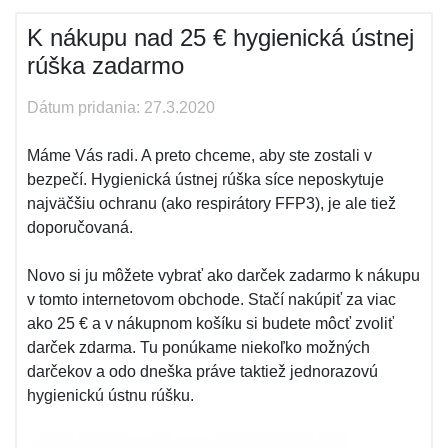
K nákupu nad 25 € hygienická ústnej
rúška zadarmo
Dátum pridania: 27.3.2020
Máme Vás radi. A preto chceme, aby ste zostali v
bezpečí. Hygienická ústnej rúška síce neposkytuje
najväčšiu ochranu (ako respirátory FFP3), je ale tiež
doporučovaná.
Novo si ju môžete vybrať ako darček zadarmo k nákupu
v tomto internetovom obchode. Stačí nakúpiť za viac
ako 25 € a v nákupnom košíku si budete môcť zvoliť
darček zdarma. Tu ponúkame niekoľko možných
darčekov a odo dneška práve taktiež jednorazovú
hygienickú ústnu rúšku.