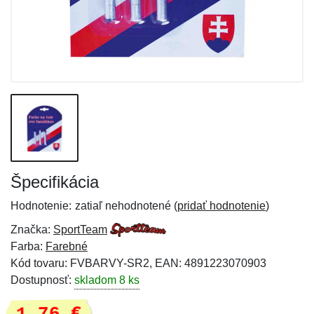
Špecifikácia
Hodnotenie:
zatiaľ nehodnotené (
pridať hodnotenie
)
Značka:
SportTeam
Farba:
Farebné
Kód tovaru: FVBARVY-SR2, EAN: 4891223070903
Dostupnosť:
skladom 8 ks