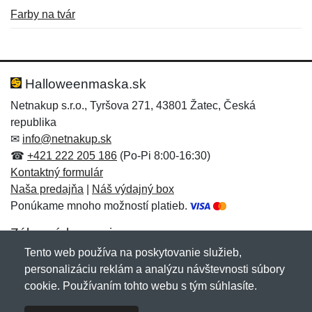
Farby na tvár
Nová recenzia
Nová otázka
Hodnotenie:
Meno:
*
*
Halloweenmaska.sk
Netnakup s.r.o., Tyršova 271, 43801 Žatec, Česká
republika
Meno:
E-mail:
*
*
✉
info@netnakup.sk
☎
+421 222 205 186
(Po-Pi 8:00-16:30)
Kontaktný formulár
Naša predajňa
|
Náš výdajný box
E-mail:
*
Ponúkame mnoho možností platieb.
Správa
*
Zákaznícky servis
Tento web používa na poskytovanie služieb,
Novinky emailom
personalizáciu reklám a analýzu návštevnosti súbory
Správa
*
cookie. Používaním tohto webu s tým súhlasíte.