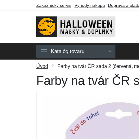
Zákaznícky servis
Výhody nákupu
Doprava a plat
Katalóg tovaru
Pánske masky
Úvod
Farby na tvár ČR sada 2 (červená, mo
Dámske masky
Farby na tvár ČR s
Party tovar
Farby na tvár
Darčekové poukazy
Výpredaj