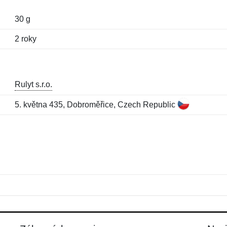
30 g
2 roky
Rulyt s.r.o.
5. května 435, Dobroměřice, Czech Republic
Meno:
E-mail:
*
*
E-mail:
*