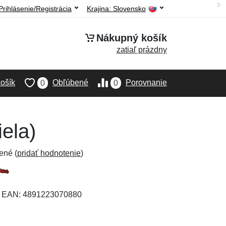
Prihlásenie/Registrácia
Krajina:
Slovensko
Nákupný košík
zatiaľ prázdny
ošík
Obľúbené
Porovnanie
0
0
ela)
ené (
pridať hodnotenie
)
, EAN: 4891223070880