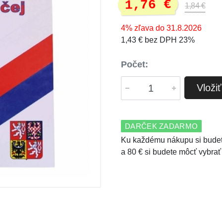
1,76 €
1,84 €
4% zľava do 31.8.2026
1,43 € bez DPH 23%
Počet:
Vloži
DARČEK ZADARMO
Ku každému nákupu si budet
a 80 € si budete môcť vybrať