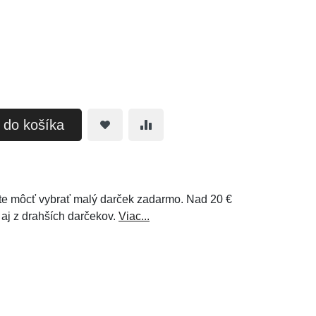
ť do košíka
e môcť vybrať malý darček zadarmo. Nad 20 €
 aj z drahších darčekov.
Viac...