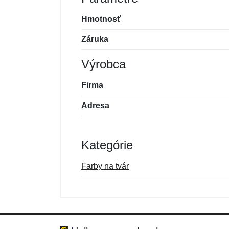
Hmotnosť
Záruka
Výrobca
Firma
Adresa
Kategórie
Farby na tvár
Nová recenzia
Nová otázka
Hodnotenie:
Meno:
*
*