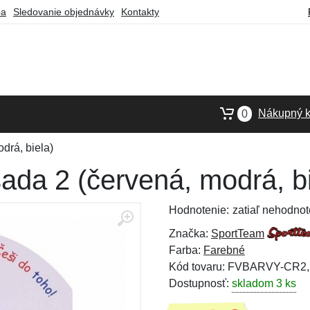
ba
Sledovanie objednávky
Kontakty
Nákupný k
0
drá, biela)
ada 2 (červená, modrá, bi
Hodnotenie:
zatiaľ nehodnot
Značka:
SportTeam
Farba:
Farebné
Kód tovaru: FVBARVY-CR2
Dostupnosť:
skladom 3 ks