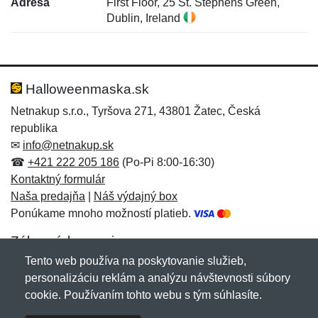
Adresa
First Floor, 25 St. Stephens Green,
Dublin, Ireland
Nová recenzia
Nová otázka
Hodnotenie:
Meno:
*
*
Halloweenmaska.sk
Netnakup s.r.o., Tyršova 271, 43801 Žatec, Česká
republika
Meno:
E-mail:
*
*
✉
info@netnakup.sk
☎
+421 222 205 186
(Po-Pi 8:00-16:30)
Kontaktný formulár
Naša predajňa
|
Náš výdajný box
E-mail:
*
Ponúkame mnoho možností platieb.
Správa
*
Zákaznícky servis
Tento web používa na poskytovanie služieb,
Novinky emailom
personalizáciu reklám a analýzu návštevnosti súbory
Správa
*
cookie. Používaním tohto webu s tým súhlasíte.