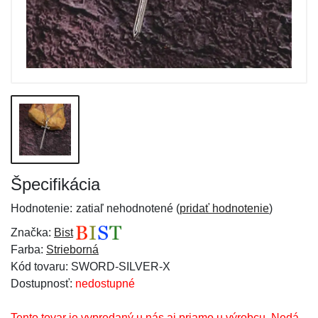
Špecifikácia
Hodnotenie:
zatiaľ nehodnotené (
pridať hodnotenie
)
Značka:
Bist
Farba:
Strieborná
Kód tovaru: SWORD-SILVER-X
Dostupnosť:
nedostupné
Tento tovar je vypredaný u nás aj priamo u výrobcu. Nedá